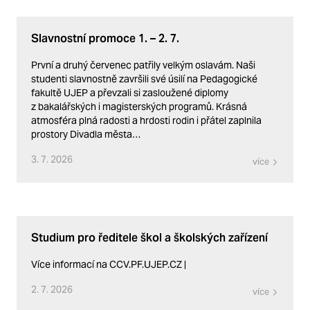
Slavnostní promoce 1. – 2. 7.
První a druhý červenec patřily velkým oslavám. Naši
studenti slavnostně završili své úsilí na Pedagogické
fakultě UJEP a převzali si zasloužené diplomy
z bakalářských i magisterských programů. Krásná
atmosféra plná radosti a hrdosti rodin i přátel zaplnila
prostory Divadla města…
3. 7. 2026
více
Studium pro ředitele škol a školských zařízení
Více informací na CCV.PF.UJEP.CZ |
2. 7. 2026
více