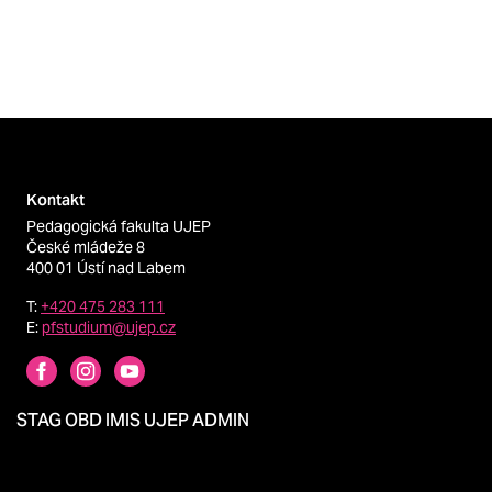
Kontakt
Pedagogická fakulta UJEP
České mládeže 8
400 01 Ústí nad Labem
T:
+420 475 283 111
E:
pfstudium@ujep.cz
STAG
OBD
IMIS
UJEP
ADMIN