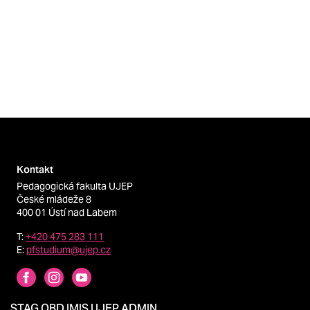
Kontakt
Pedagogická fakulta UJEP
České mládeže 8
400 01 Ústí nad Labem
T:
+420 475 283 111
E:
pfstudium@ujep.cz
STAG
OBD
IMIS
UJEP
ADMIN