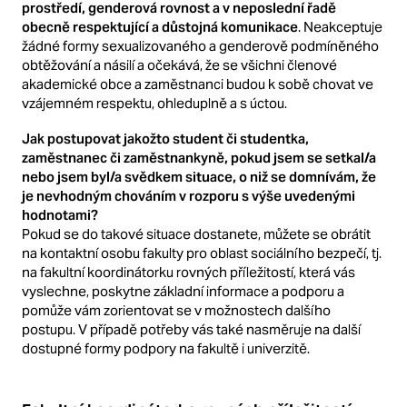
prostředí, genderová rovnost a v neposlední řadě
obecně respektující a důstojná komunikace
. Neakceptuje
žádné formy sexualizovaného a genderově podmíněného
obtěžování a násilí a očekává, že se všichni členové
akademické obce a zaměstnanci budou k sobě chovat ve
vzájemném respektu, ohleduplně a s úctou.
Jak postupovat jakožto student či studentka,
zaměstnanec či zaměstnankyně, pokud jsem se setkal/a
nebo jsem byl/a svědkem situace, o niž se domnívám, že
je nevhodným chováním v rozporu s výše uvedenými
hodnotami?
Pokud se do takové situace dostanete, můžete se obrátit
na kontaktní osobu fakulty pro oblast sociálního bezpečí, tj.
na fakultní koordinátorku rovných příležitostí, která vás
vyslechne, poskytne základní informace a podporu a
pomůže vám zorientovat se v možnostech dalšího
postupu. V případě potřeby vás také nasměruje na další
dostupné formy podpory na fakultě i univerzitě.