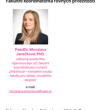
Fakultní koordinátorka rovných příležitostí
PaedDr. Miroslava
Janečková, PhD.
odborná asistentka,
tajemnice (kpr pf), fakultní
koordinátorka rovných
příležitostí – kontaktní osoba
fakulty pro oblast sociálního
bezpečí
e-mail
:
miroslava.janeckova@ujep.cz