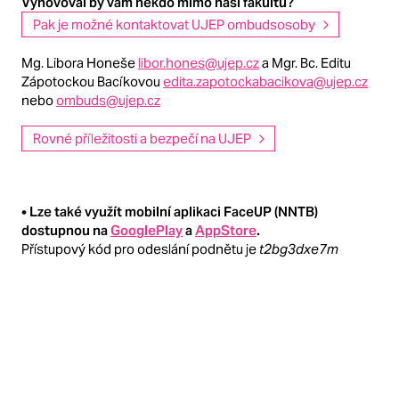
Vyhovoval by vám někdo mimo naši fakultu?
Pak je možné kontaktovat UJEP ombudsosoby
Mg. Libora Honeše
libor.hones@ujep.cz
a Mgr. Bc. Editu
Zápotockou Bacíkovou
edita.zapotockabacikova@ujep.cz
nebo
ombuds@ujep.cz
Rovné příležitosti a bezpečí na UJEP
• Lze také využít mobilní aplikaci FaceUP (NNTB)
dostupnou na
GooglePlay
a
AppStore
.
Přístupový kód pro odeslání podnětu je
t2bg3dxe7m