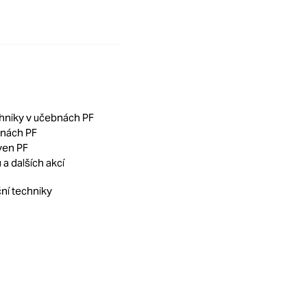
chniky v učebnách PF
bnách PF
ven PF
a dalších akcí
ní techniky