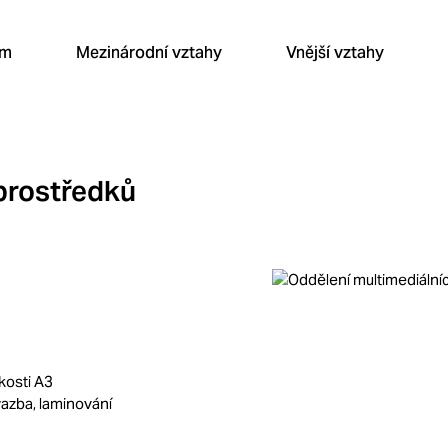
um
Mezinárodní vztahy
Vnější vztahy
prostředků
ikosti A3
 vazba, laminování