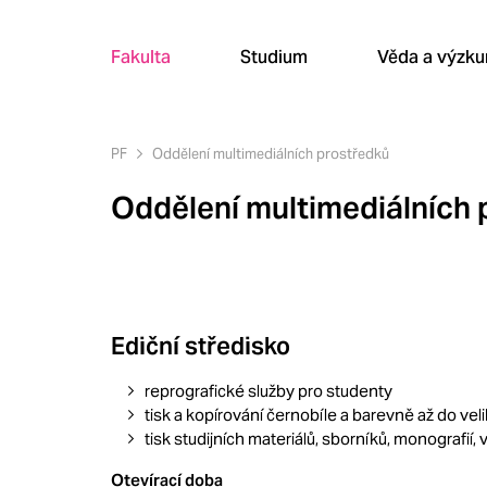
Fakulta
Studium
Věda a výzk
PF
Oddělení multimediálních prostředků
Oddělení multimediálních 
Ediční středisko
reprografické služby pro studenty
tisk a kopírování černobíle a barevně až do vel
tisk studijních materiálů, sborníků, monografií,
Otevírací doba