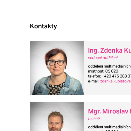
Kontakty
Ing. Zdenka K
vedoucí oddělení
oddělení multimediálníc
místnost
: CS 020
telefon
: +420 475 283 3
e-mail
:
zdenka.kubistova
Mgr. Miroslav
technik
oddělení multimediálníc