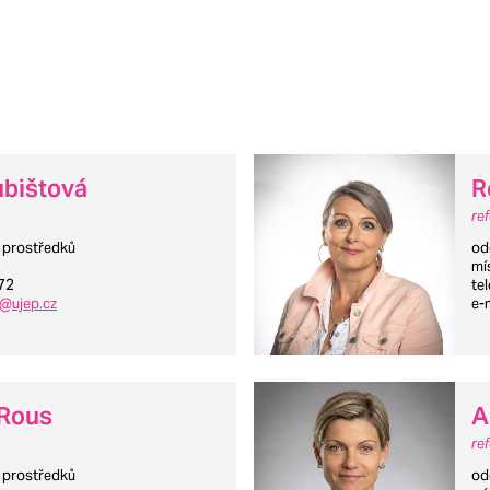
ubištová
R
re
h prostředků
od
mí
72
te
@ujep.cz
e-
 Rous
A
re
h prostředků
od