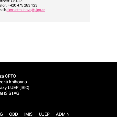
stnost
: CS 023
lefon
: +420 475 283 123
mail
:
alena.straubova@ujep.cz
za CPTO
ecká knihovna
azy UJEP (ISIC)
ál IS STAG
AG
OBD
IMIS
UJEP
ADMIN