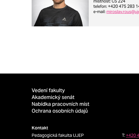
místnost
: CS 224
telefon
: +420 475 283 1
e-mail
:
miroslav.rous@uj
Vedení fakulty
Akademický senát
Nabídka pracovních míst
Ochrana osobních údajů
Kontakt
Pedagogická fakulta UJEP
T:
+420 