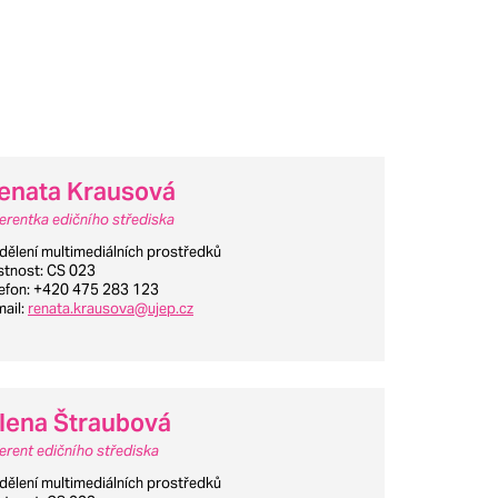
enata Krausová
ferentka edičního střediska
dělení multimediálních prostředků
stnost
: CS 023
lefon
: +420 475 283 123
mail
:
renata.krausova@ujep.cz
lena Štraubová
ferent edičního střediska
dělení multimediálních prostředků