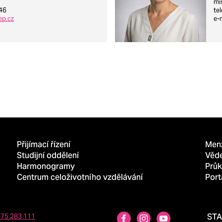
mí
46
te
ep.cz
e-
Přijímací řízení
Men
Studijní oddělení
Věd
Harmonogramy
Průk
Centrum celoživotního vzdělávání
Port
475 283 111
ST