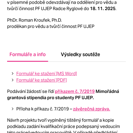
v písemné podobě odevzdávají na oddělení pro vědu a
tvůrčí činnost PF UJEP Radce Ryglové do
18. 11. 2025
.
PhDr. Roman Kroufek, Ph.D.
proděkan pro vědu a tvůrčí činnost PF UJEP
Formuláře a info
Výsledky soutěže
Formulář ke stažení [MS Word]
Formulář ke stažení [PDF]
Podávání žádostí se řídí
příkazem č. 7/2019
Mimořádná
grantová stipendia pro studenty PF UJEP.
Příloha k příkazu č. 7/2019 –
závěrečná zpráva.
Návrh projektu tvoří vyplněný tištěný formulář a kopie
podkladu zadání kvalifikační práce podepsaný vedoucím
této práce/vedoucím pracoviště. V případě předkládání