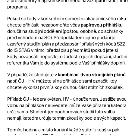
a pro studenty magisterského nebo navazujícího studijního
programu.
Pokud se tedy v konkrétním semestru akademického roku
chcete přihlásit, nezapomeňte včas
papírovou přihlášku
doručit na studijní oddělení (poštou, osobně, do schránky
před vchodem na SO). Předpokladem jejího podání je
uzavřený studijní plán a předzapsání příslušných kódů SZZ
do IS STAG v rámci předzápisu předmětů (pokud jste si
kódy nezapsali, neposílejte žádosti o jejich dopsání, studijní
referentka Vám je do systému podle Vaší přihlášky doplní).
V případě, že studujete v
kombinaci dvou studijních plánů
,
např. ČJ – HV, můžete si na přihlášce sami označit, kdy
chcete vykonat první a kdy druhou část státních zkoušek.
Příklad: ČJ – leden/květen, HV – únor/červen. Jestliže svou
volbu na přihlášce neuvedete, může Vaše přiřazení katedra
určit sama. Studenti jednooborových studií tuto volbu
nemají, katedra určuje termín zkoušky podle svých kapacit.
Termín, hodinu a místo konání každé státní zkoušky pak