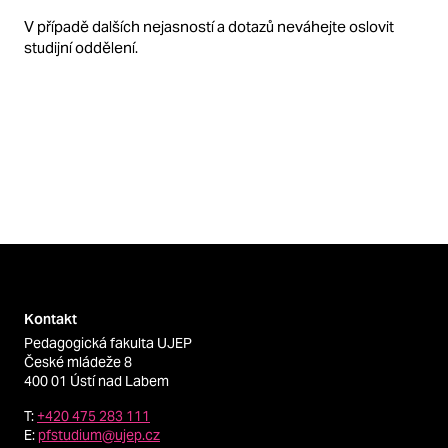
V případě dalších nejasností a dotazů neváhejte oslovit
studijní oddělení.
Kontakt
Pedagogická fakulta UJEP
České mládeže 8
400 01 Ústí nad Labem
T:
+420 475 283 111
E:
pfstudium@ujep.cz