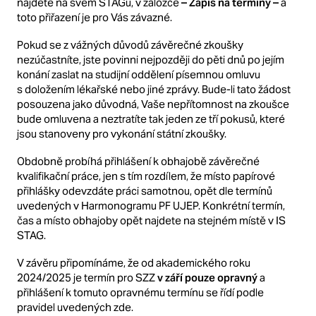
najdete na svém STAGu, v záložce
– Zápis na termíny –
a
toto přiřazení je pro Vás závazné.
Pokud se z vážných důvodů závěrečné zkoušky
nezúčastníte, jste povinni nejpozději do pěti dnů po jejím
konání zaslat na studijní oddělení písemnou omluvu
s doložením lékařské nebo jiné zprávy. Bude-li tato žádost
posouzena jako důvodná, Vaše nepřítomnost na zkoušce
bude omluvena a neztratíte tak jeden ze tří pokusů, které
jsou stanoveny pro vykonání státní zkoušky.
Obdobně probíhá přihlášení k obhajobě závěrečné
kvalifikační práce, jen s tím rozdílem, že místo papírové
přihlášky odevzdáte práci samotnou, opět dle termínů
uvedených v Harmonogramu PF UJEP. Konkrétní termín,
čas a místo obhajoby opět najdete na stejném místě v IS
STAG.
V závěru připomínáme, že od akademického roku
2024/2025 je termín pro SZZ
v září pouze opravný
a
přihlášení k tomuto opravnému termínu se řídí podle
pravidel uvedených zde.