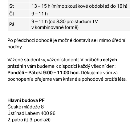
St
13 – 15 h (mimo zkouškové období až do 16 h)
Čt
9 – 11 h
9 – 11 h (od 8.30 pro studium TV
Pá
v kombinované formě)
Po předchozí dohodě je možné dostavit se i mimo úřední
hodiny.
Vážené studentky, vážení studenti, V průběhu
celých
prázdnin
vám budeme k dispozici každý všední den:
Pondělí – Pátek: 9:00 – 11:00 hod.
Děkujeme vám za
pochopení a přejeme vám krásné a pohodové prožití léta.
Hlavní budova PF
České mládeže 8
Ústí nad Labem 400 96
2. patro (tj. 3. podlaží)