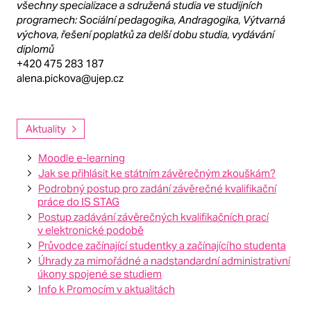
všechny specializace a sdružená studia ve studijních
programech: Sociální pedagogika, Andragogika, Výtvarná
výchova, řešení poplatků za delší dobu studia, vydávání
diplomů
+420 475 283 187
alena.pickova@ujep.cz
Aktuality
Moodle e-learning
Jak se přihlásit ke státním závěrečným zkouškám?
Podrobný postup pro zadání závěrečné kvalifikační
práce do IS STAG
Postup zadávání závěrečných kvalifikačních prací
v elektronické podobě
Průvodce začínající studentky a začínajícího studenta
Úhrady za mimořádné a nadstandardní administrativní
úkony spojené se studiem
Info k Promocím v aktualitách