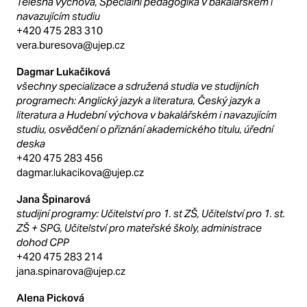
Tělesná výchova, Speciální pedagogika v bakalářském i
navazujícím studiu
+420 475 283 310
vera.buresova@ujep.cz
Dagmar Lukačiková
všechny specializace a sdružená studia ve studijních
programech: Anglický jazyk a literatura, Český jazyk a
literatura a Hudební výchova v bakalářském i navazujícím
studiu, osvědčení o přiznání akademického titulu, úřední
deska
+420 475 283 456
dagmar.lukacikova@ujep.cz
Jana Špinarová
studijní programy: Učitelství pro 1. st ZŠ, Učitelství pro 1. st.
ZŠ + SPG, Učitelství pro mateřské školy, administrace
dohod CPP
+420 475 283 214
jana.spinarova@ujep.cz
Alena Picková