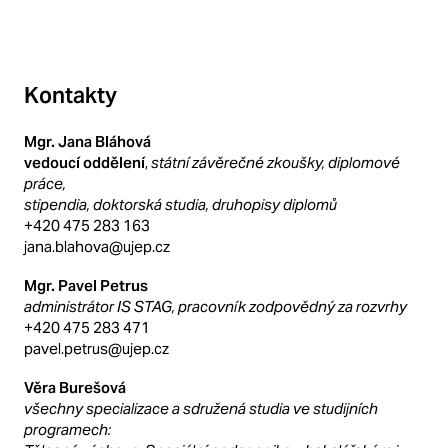
Kontakty
Mgr. Jana Bláhová
vedoucí oddělení
,
státní závěrečné zkoušky, diplomové
práce,
stipendia, doktorská studia, druhopisy diplomů
+420 475 283 163
jana.blahova@ujep.cz
Mgr. Pavel Petrus
administrátor IS STAG, pracovník zodpovědný za rozvrhy
+420 475 283 471
pavel.petrus@ujep.cz
Věra Burešová
všechny specializace a sdružená studia ve studijních
programech: