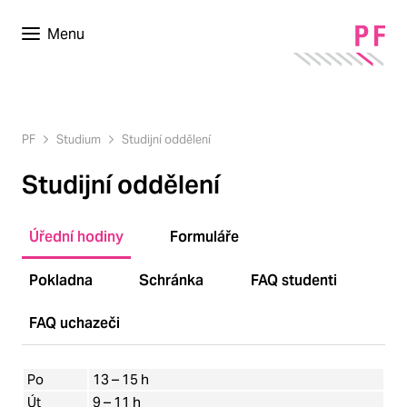
Menu
PF
Studium
Studijní oddělení
Studijní oddělení
Úřední hodiny
Formuláře
Pokladna
Schránka
FAQ studenti
FAQ uchazeči
Po
13 – 15 h
Út
9 – 11 h