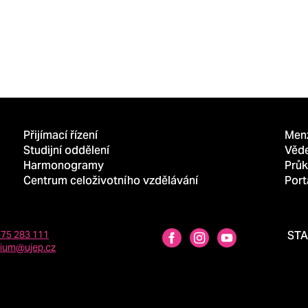
Přijímací řízení
Men
Studijní oddělení
Věd
Harmonogramy
Průk
Centrum celoživotního vzdělávání
Port
475 283 111
ST
dium@ujep.cz