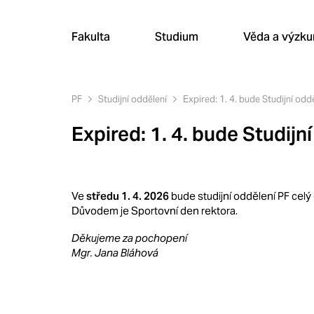
Fakulta
Studium
Věda a výzk
PF
Studijní oddělení
Expired: 1. 4. bude Studijní odd
Expired: 1. 4. bude Studijn
Ve
středu 1. 4. 2026
bude studijní oddělení PF cel
Důvodem je Sportovní den rektora.
Děkujeme za pochopení
Mgr. Jana Bláhová