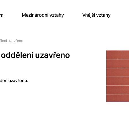
um
Mezinárodní vztahy
Vnější vztahy
ělení uzavřeno
í oddělení uzavřeno
ý den
uzavřeno
.