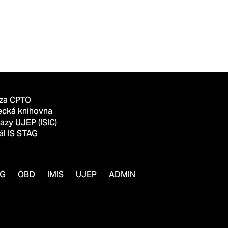
za CPTO
ecká knihovna
azy UJEP (ISIC)
ál IS STAG
AG
OBD
IMIS
UJEP
ADMIN