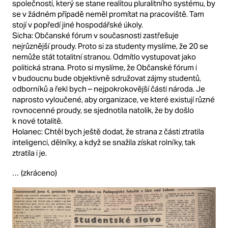
společnosti, který se stane realitou pluralitního systému, by
se v žádném případě neměl promítat na pracoviště. Tam
stojí v popředí jiné hospodářské úkoly.
Sicha: Občanské fórum v současnosti zastřešuje
nejrůznější proudy. Proto si za studenty myslíme, že 20 se
nemůže stát totalitní stranou. Odmítlo vystupovat jako
politická strana. Proto si myslíme, že Občanské fórum i
v budoucnu bude objektivně sdružovat zájmy studentů,
odborníků a řekl bych – nejpokrokovější části národa. Je
naprosto vyloučené, aby organizace, ve které existují různé
rovnocenné proudy, se sjednotila natolik, že by došlo
k nové totalitě.
Holanec: Chtěl bych ještě dodat, že strana z části ztratila
inteligenci, dělníky, a když se snažila získat rolníky, tak
ztratila i je.
… (zkráceno)