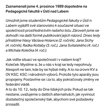
Zaznamenali jsme 4. prosince 1989 dopoledne na
Pedagogické fakultě v Ústí nad Labem
Umožnili jsme studentům Pedagogické fakulty v Ústí n.
Labem vyjádřit své stanovisko k současné situaci ve
společnosti prostřednictvím našeho listu. Zároveň jsme se
dohodli i na další formě publikování jejich názorů. Dnes tedy
přinášíme hlasy Václava Holance (2. ročník), Jana Sichy
(4. ročník), Radka Kotlaby (3. roč.), Jana Svitalského (4. roč.)
a Michala Kolečka (4. roč.):
Jak vidíte situaci ve společnosti i v našem kraji?
Koleček: Myslíme si, že u nás v kraji se ledy nepohnuly.
Alespoň ne tam, kde by se hýbat měly. A to na úrovni KV a
OV KSC. KSC i národních výborů. Protože tyto aparáty jsou
propojeny. Postavíme se i za to, aby pokračovaly změny ve
federální vládě.
A to do 10. 12., tedy do Dne lidských práv. Pokud se tak
nestane, uvažujeme o dalších alternativách, jak vyvinout
dostatečný společenský tlak, abychom své požadavky
prosadili.