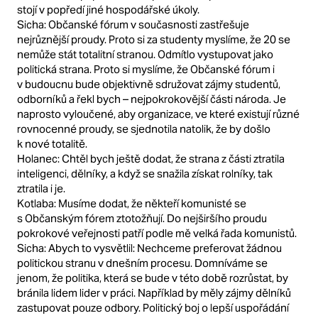
stojí v popředí jiné hospodářské úkoly.
Sicha: Občanské fórum v současnosti zastřešuje
nejrůznější proudy. Proto si za studenty myslíme, že 20 se
nemůže stát totalitní stranou. Odmítlo vystupovat jako
politická strana. Proto si myslíme, že Občanské fórum i
v budoucnu bude objektivně sdružovat zájmy studentů,
odborníků a řekl bych – nejpokrokovější části národa. Je
naprosto vyloučené, aby organizace, ve které existují různé
rovnocenné proudy, se sjednotila natolik, že by došlo
k nové totalitě.
Holanec: Chtěl bych ještě dodat, že strana z části ztratila
inteligenci, dělníky, a když se snažila získat rolníky, tak
ztratila i je.
Kotlaba: Musíme dodat, že někteří komunisté se
s Občanským fórem ztotožňují. Do nejširšího proudu
pokrokové veřejnosti patří podle mě velká řada komunistů.
Sicha: Abych to vysvětlil: Nechceme preferovat žádnou
politickou stranu v dnešním procesu. Domníváme se
jenom, že politika, která se bude v této době rozrůstat, by
bránila lidem lider v práci. Například by měly zájmy dělníků
zastupovat pouze odbory. Politický boj o lepší uspořádání