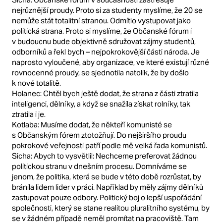
nejrůznější proudy. Proto si za studenty myslíme, že 20 se
nemůže stát totalitní stranou. Odmítlo vystupovat jako
politická strana. Proto si myslíme, že Občanské fórum i
v budoucnu bude objektivně sdružovat zájmy studentů,
odborníků a řekl bych – nejpokrokovější části národa. Je
naprosto vyloučené, aby organizace, ve které existují různé
rovnocenné proudy, se sjednotila natolik, že by došlo
k nové totalitě.
Holanec: Chtěl bych ještě dodat, že strana z části ztratila
inteligenci, dělníky, a když se snažila získat rolníky, tak
ztratila i je.
Kotlaba: Musíme dodat, že někteří komunisté se
s Občanským fórem ztotožňují. Do nejširšího proudu
pokrokové veřejnosti patří podle mě velká řada komunistů.
Sicha: Abych to vysvětlil: Nechceme preferovat žádnou
politickou stranu v dnešním procesu. Domníváme se
jenom, že politika, která se bude v této době rozrůstat, by
bránila lidem lider v práci. Například by měly zájmy dělníků
zastupovat pouze odbory. Politický boj o lepší uspořádání
společnosti, který se stane realitou pluralitního systému, by
se v žádném případě neměl promítat na pracoviště. Tam