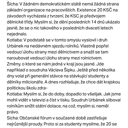
Šícha: V žádném demokratickém státě nemá žádná strana
základní organizace na pracovištích. Existence 20 KSČ na
závodech vycházela z tvrzení, že KSC je předvojem
dělnické třídy. Myslím si, že dění posledních 14 dnů ukázalo
jasně, že se o nic takového v posledních dvaceti letech
nejednalo.
Kotlaba: V podstatě se v tomto smyslu vyslovil i druh
Urbánek na nedávném sjezdu rolníků. Vlastně popřel
vedoucí úlohu strany mezi dělnictvem a snažil se tam
naroubovat vedoucí úlohu strany mezi rolnictvem.
Změny, o které se nám jedná v kraji jsou jasné. Jde
například o soudruha Václava Šipku. Ještě před několika
dny volal při generální stávce na stávkující studenty a
dělníky milicionáře. A dnes rozhlašuje, že chce dát krajskou
politickou školu zdra-
Kotlaba: Myslím si, že do doby, dopadlo to všelijak. Jak jsme
mohli vidět v televizi a číst v tisku. Soudruh Urbánek sliboval
rolníkům snížit státní dotace, na což, myslím si, neměl
právo.
Sicha: Občanské fórum v současné době zastřešuje
nejrůznější proudy. Proto si za studenty myslíme, že 20 se