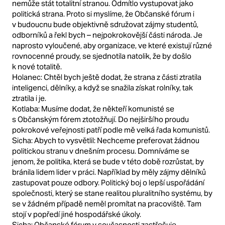
nemůže stát totalitní stranou. Odmítlo vystupovat jako
politická strana. Proto si myslíme, že Občanské fórum i
v budoucnu bude objektivně sdružovat zájmy studentů,
odborníků a řekl bych – nejpokrokovější části národa. Je
naprosto vyloučené, aby organizace, ve které existují různé
rovnocenné proudy, se sjednotila natolik, že by došlo
k nové totalitě.
Holanec: Chtěl bych ještě dodat, že strana z části ztratila
inteligenci, dělníky, a když se snažila získat rolníky, tak
ztratila i je.
Kotlaba: Musíme dodat, že někteří komunisté se
s Občanským fórem ztotožňují. Do nejširšího proudu
pokrokové veřejnosti patří podle mě velká řada komunistů.
Sicha: Abych to vysvětlil: Nechceme preferovat žádnou
politickou stranu v dnešním procesu. Domníváme se
jenom, že politika, která se bude v této době rozrůstat, by
bránila lidem lider v práci. Například by měly zájmy dělníků
zastupovat pouze odbory. Politický boj o lepší uspořádání
společnosti, který se stane realitou pluralitního systému, by
se v žádném případě neměl promítat na pracoviště. Tam
stojí v popředí jiné hospodářské úkoly.
Sicha: Občanské fórum v současnosti zastřešuje