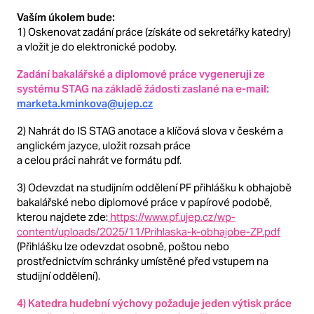
Vaším úkolem bude:
1) Oskenovat zadání práce (získáte od sekretářky katedry)
a vložit je do elektronické podoby.
Zadání bakalářské a diplomové práce vygeneruji ze
systému STAG na základě žádosti zaslané na e-mail:
marketa.kminkova@ujep.cz
2) Nahrát do IS STAG anotace a klíčová slova v českém a
anglickém jazyce, uložit rozsah práce
a celou práci nahrát ve formátu pdf.
3) Odevzdat na studijním oddělení PF přihlášku k obhajobě
bakalářské nebo diplomové práce v papírové podobě,
kterou najdete zde:
https://www.pf.ujep.cz/wp-
content/uploads/2025/11/Prihlaska-k-obhajobe-ZP.pdf
(Přihlášku lze odevzdat osobně, poštou nebo
prostřednictvím schránky umístěné před vstupem na
studijní oddělení).
4) Katedra hudební výchovy požaduje jeden výtisk práce