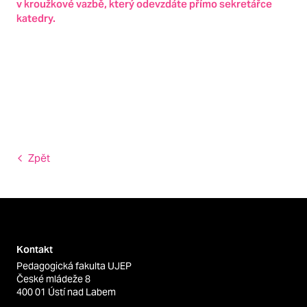
v kroužkové vazbě, který odevzdáte přímo sekretářce
katedry.
Zpět
Kontakt
Pedagogická fakulta UJEP
České mládeže 8
400 01 Ústí nad Labem