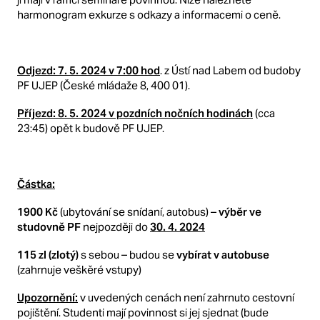
harmonogram exkurze s odkazy a informacemi o ceně.
Odjezd: 7. 5. 2024 v 7:00 hod
. z Ústí nad Labem od budoby
PF UJEP (České mládaže 8, 400 01).
Příjezd: 8. 5. 2024 v pozdních nočních hodinách
(cca
23:45) opět k budově PF UJEP.
Částka:
1900 Kč
(ubytování se snídaní, autobus) –
výběr ve
studovně PF
nejpozději do
30. 4. 2024
115 zl (zlotý)
s sebou – budou se
vybírat v autobuse
(zahrnuje veškěré vstupy)
Upozornění:
v uvedených cenách není zahrnuto cestovní
pojištění. Studenti mají povinnost si jej sjednat (bude