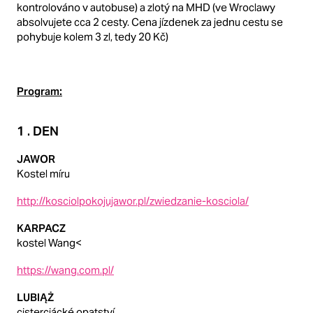
kontrolováno v autobuse) a zlotý na MHD (ve Wroclawy
absolvujete cca 2 cesty. Cena jízdenek za jednu cestu se
pohybuje kolem 3 zl, tedy 20 Kč)
Program:
1 . DEN
JAWOR
Kostel míru
http://kosciolpokojujawor.pl/zwiedzanie-kosciola/
KARPACZ
kostel Wang<
https://wang.com.pl/
LUBIĄŻ
cisterciácké opatství