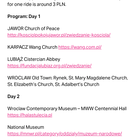
for one ride is around 3 PLN.
Program: Day 1
JAWOR Church of Peace
http://kosciolpokojujawor.pl/zwiedzanie-kosciola/
KARPACZ Wang Church
https://wang.com.pl/
LUBIĄŻ Cistercian Abbey
https://fundacjalubiaz.org.pl/zwiedzanie/
WROCLAW Old Town: Rynek, St. Mary Magdalene Church,
St. Elizabeth’s Church, St. Adalbert’s Church
Day 2
Wroclaw Contemporary Museum – MWW Centennial Hall
https://halastulecia.pl
National Museum
https://mnwr.pl/category/oddzialy/muzeum-narodowe/