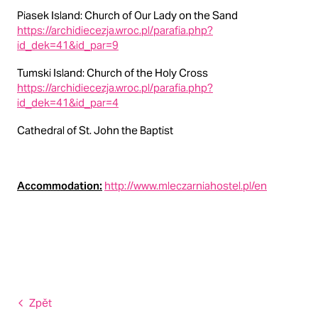
Piasek Island: Church of Our Lady on the Sand
https://archidiecezja.wroc.pl/parafia.php?
id_dek=41&id_par=9
Tumski Island: Church of the Holy Cross
https://archidiecezja.wroc.pl/parafia.php?
id_dek=41&id_par=4
Cathedral of St. John the Baptist
Accommodation:
http://www.mleczarniahostel.pl/en
Zpět