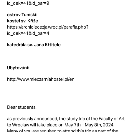
id_dek=41&id_par=9
ostrov Tumski:
kostel sv. Kříže
https://archidiecezja.wroc.pl/parafia.php?
id_dek=41&id_par=4
katedrála sv. Jana Křtitele
Ubytování:
http://www.mleczarniahostel.pl/en
Dear students,
as previously announced, the study trip of the Faculty of Art
to Wroclaw will take place on May 7th – May 8th, 2024.
Many of you are required to attend this trip as part of the