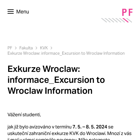
Menu
PF
Fakulta
KVK
Exkurze Wroclaw: informace_Excursion to Wroclaw Information
Exkurze Wroclaw:
informace_Excursion to
Wroclaw Information
Vážení studenti,
jak již bylo avizováno v termínu
7. 5. – 8. 5. 2024
se
uskuteční zahraniční exkurze KVK do Wroclawi. Mnozí z vás
ji mají v rámci semináře povinnou. Níže naleznete