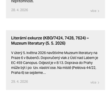
nepřítomnosti.
28. 4. 2026
více
Literární exkurze (KBO/7424, 7428, 7624) –
Muzeum literatury (5. 5. 2026)
V úterý 5. května 2026 navštívíme Muzeum literatury na
Praze 6 v Bubenči. Doporučený vlak z Ústí nad Labem je
EC 459 Canopus. Odjezd je v 8:13. Doprava do Prahy
může být i po tzv. vlastní ose. Na místě (Peléova 44/22,
Praha 6) se sejdeme…
29. 4. 2026
více