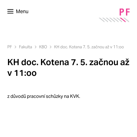
Menu
PF
Fakulta
KBO
KH doc. Kotena 7. 5. začnou až v 11:oo
KH doc. Kotena 7. 5. začnou až
v 11:oo
z důvodů pracovní schůzky na KVK.