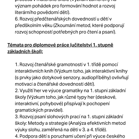
význam pohádek pro formování hodnot a rozvoj
literárního povědomí dětí).
6. Rozvoj předčtenářských dovedností u dětí v
předškolním věku (Zkoumání metod, které podporují
rozvoj schopností potřebných pro čtení a psaní).
Témata pro diplomové práce (učitelství 1. stupně
základních škol):
1. Rozvoj čtenářské gramotnosti v 1. třídě pomocí
interaktivních knih (Výzkum toho, jak interaktivní knihy
(s prvky jako dotykové senzory, audiopříběhy) ovlivňují
motivaci a čtenářské dovednosti dětí).
2. Využití her ve výuce gramatiky na 1. stupni základní
školy (Výzkum toho, jak různé typy her (deskové,
interaktivní, pohybové) přispívají k pochopení
gramatických pravidel).
3. Rozvoj psaní slohových prací na 1. stupni základní
školy: Metody a strategie (Analýza efektivních metod
výuky slohu, zaměřená na děti v 3. a 4. třídě).
4. Podpora dětí s poruchami učení při výuce českého