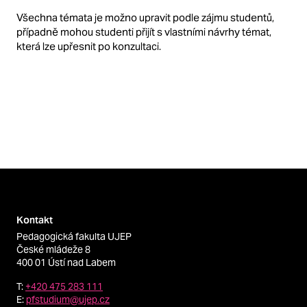
Všechna témata je možno upravit podle zájmu studentů,
případně mohou studenti přijít s vlastními návrhy témat,
která lze upřesnit po konzultaci.
Kontakt
Pedagogická fakulta UJEP
České mládeže 8
400 01 Ústí nad Labem
T:
+420 475 283 111
E:
pfstudium@ujep.cz