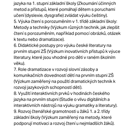
jazyka na 1. stupni základní školy (Zkoumání účinných
metod a přístupů, které pomáhají dětem s poruchami
učení (dyslexie, dysgrafie) zvládat výuku češtiny).
5. Výuka čtení s porozuměním v 1. třídě základní školy:
Metody a techniky (Výzkum různých technik, jak zlepšit
čtení s porozuměním, například pomocí obrázků, otázek
k textu nebo dramatizace).
6. Didaktické postupy pro výuku české literatury na
prvním stupni ZŠ (Výzkum inovativních přístupů k výuce
literatury, které jsou vhodné pro děti v raném školním
věku).
7. Role dramatizace v rozvoji slovní zásoby a
komunikačních dovedností dětí na prvním stupni ZŠ
(Výzkum zaměřený na použití dramatických technik k
rozvoji jazykových schopností dětí).
8. Využití interaktivních prvků v hodinách českého
jazyka na prvním stupni (Studie o vlivu digitálních a
interaktivních nástrojů na výuku gramatiky a literatury).
9. Rozvoj čtenářské gramotnosti u žáků 1. a 2. třídy
základní školy (Výzkum zaměřený na metody, které
podporují motivaci a rozvoj čtení u nejmladších žáků).