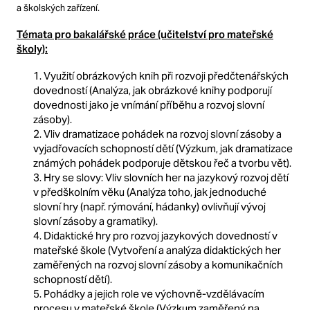
a školských zařízení.
Témata pro bakalářské práce (učitelství pro mateřské
školy):
1. Využití obrázkových knih při rozvoji předčtenářských
dovedností (Analýza, jak obrázkové knihy podporují
dovednosti jako je vnímání příběhu a rozvoj slovní
zásoby).
2. Vliv dramatizace pohádek na rozvoj slovní zásoby a
vyjadřovacích schopností dětí (Výzkum, jak dramatizace
známých pohádek podporuje dětskou řeč a tvorbu vět).
3. Hry se slovy: Vliv slovních her na jazykový rozvoj dětí
v předškolním věku (Analýza toho, jak jednoduché
slovní hry (např. rýmování, hádanky) ovlivňují vývoj
slovní zásoby a gramatiky).
4. Didaktické hry pro rozvoj jazykových dovedností v
mateřské škole (Vytvoření a analýza didaktických her
zaměřených na rozvoj slovní zásoby a komunikačních
schopností dětí).
5. Pohádky a jejich role ve výchovně-vzdělávacím
procesu v mateřské škole (Výzkum zaměřený na