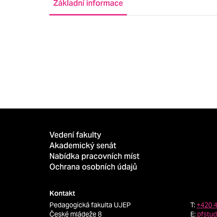
Základní informace
Vedení fakulty
Akademický senát
Nabídka pracovních míst
Ochrana osobních údajů
Kontakt
Pedagogická fakulta UJEP
T:
+420 
České mládeže 8
E:
pfstu