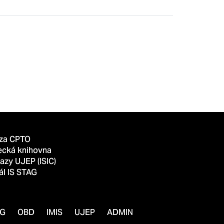
za CPTO
ecká knihovna
azy UJEP (ISIC)
ál IS STAG
AG
OBD
IMIS
UJEP
ADMIN