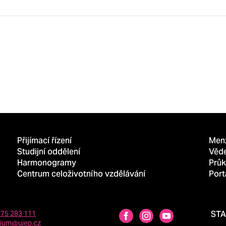
Přijímací řízení
Men
Studijní oddělení
Věd
Harmonogramy
Průk
Centrum celoživotního vzdělávání
Port
475 283 111
ST
dium@ujep.cz