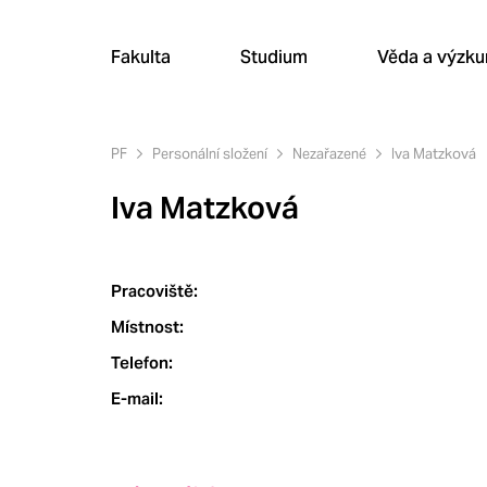
Fakulta
Studium
Věda a výzk
PF
Personální složení
Nezařazené
Iva Matzková
Iva Matzková
Pracoviště:
Místnost:
Telefon:
E-mail: