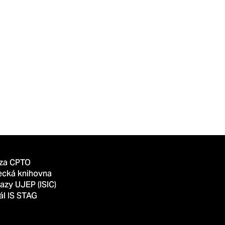
za CPTO
ecká knihovna
azy UJEP (ISIC)
ál IS STAG