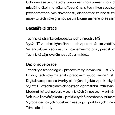
Odborný asistent Katedry preprimárního a primárního vzd
mladšího školního věku, případně na, s technikou souvis
psychomotorických dovedností, diagnostice zručnosti žáků
aspektů technické gramotnosti a kromě zmíněného se zajím
Bakalářské práce
Technická stránka sebeobslužných činností v MŠ
Využití IT v technických činnostech v preprimárním vzdělá
Vázání uzlů jako součást rozvoje jemné motoriky předškoln
Technická zájmová činnost dětí a mládeže
Diplomové práce
Techniky a technologie v pracovním vyučování na 1. st. ZŠ
Drobný technický materiál v pracovním vyučování na 1. st.
Digitalizace procesu tvorby plošných objektů v praktickýc
Využití IT v technických činnostech v primárním vzdělávání
Moderní licí technologie v technických činnostech v primá
Vakuové lisování plastů v praktických činnostech v primár
Výroba dechových hudebních nástrojů v praktických činnos
Téma dle dohody