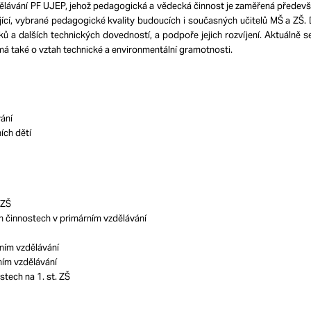
ělávání PF UJEP, jehož pedagogická a vědecká činnost je zaměřená předevš
ející, vybrané pedagogické kvality budoucích i současných učitelů MŠ a ZŠ
 a dalších technických dovedností, a podpoře jejich rozvíjení. Aktuálně s
á také o vztah technické a environmentální gramotnosti.
vání
ích dětí
 ZŠ
h činnostech v primárním vzdělávání
rním vzdělávání
ním vzdělávání
tech na 1. st. ZŠ