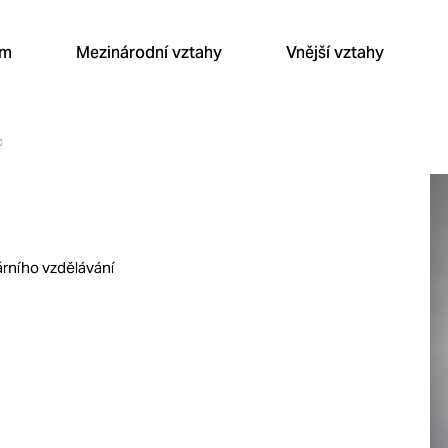
um
Mezinárodní vztahy
Vnější vztahy
c
árního vzdělávání