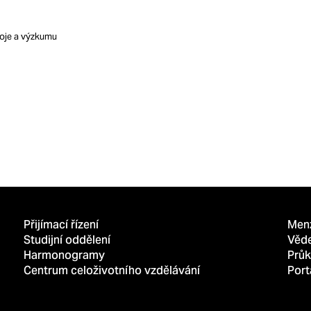
voje a výzkumu
Přijímací řízení
Men
Studijní oddělení
Věd
Harmonogramy
Průk
Centrum celoživotního vzdělávání
Port