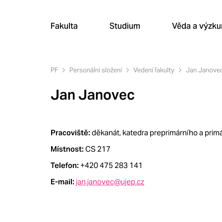
Fakulta
Studium
Věda a výzk
PF
Personální složení
Vedení fakulty
Jan Janove
Jan Janovec
Pracoviště:
děkanát, katedra preprimárního a prim
Místnost:
CS 217
Telefon:
+420 475 283 141
E-mail:
jan.janovec@ujep.cz