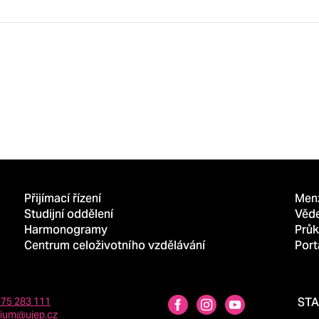
Přijímací řízení
Men
Studijní oddělení
Věd
Harmonogramy
Průk
Centrum celoživotního vzdělávání
Port
475 283 111
ST
dium@ujep.cz