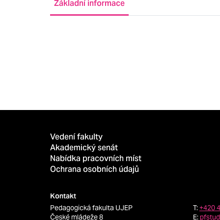
Základní informace
Vedení fakulty
Akademický senát
Nabídka pracovních míst
Ochrana osobních údajů
Kontakt
Pedagogická fakulta UJEP
T:
+420 
České mládeže 8
E:
pfstu