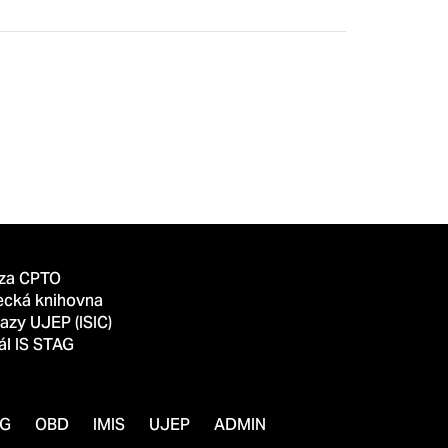
za CPTO
ecká knihovna
azy UJEP (ISIC)
ál IS STAG
AG
OBD
IMIS
UJEP
ADMIN