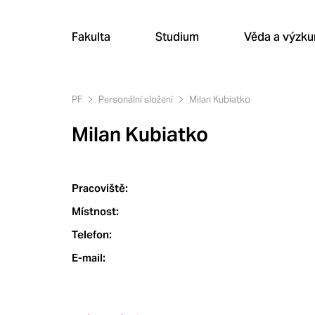
Fakulta
Studium
Věda a výzk
PF
Personální složení
Milan Kubiatko
Milan Kubiatko
Pracoviště:
Místnost:
Telefon:
E-mail: