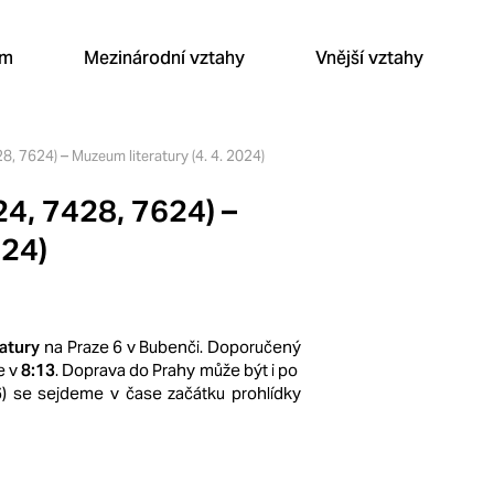
um
Mezinárodní vztahy
Vnější vztahy
8, 7624) – Muzeum literatury (4. 4. 2024)
24, 7428, 7624) –
024)
atury
na Praze 6 v Bubenči. Doporučený
e v
8:13
. Doprava do Prahy může být i po
 6) se sejdeme v čase začátku prohlídky