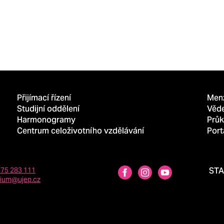
Přijímací řízení
Men
Studijní oddělení
Věd
Harmonogramy
Průk
Centrum celoživotního vzdělávání
Port
475 283 111
ST
dium@ujep.cz