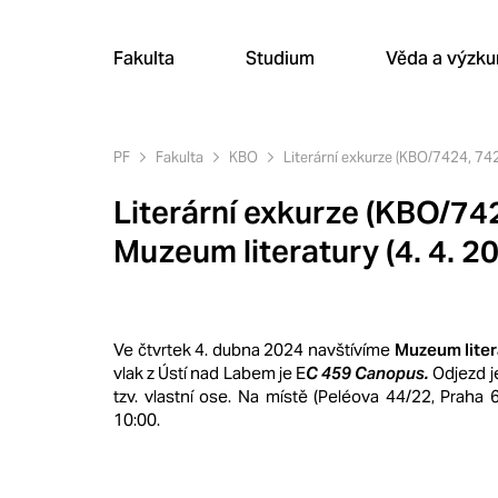
Fakulta
Studium
Věda a výzk
PF
Fakulta
KBO
Literární exkurze (KBO/7424, 742
Literární exkurze (KBO/74
Muzeum literatury (4. 4. 2
Ve čtvrtek 4. dubna 2024 navštívíme
Muzeum liter
vlak z Ústí nad Labem je E
C 459 Canopus.
Odjezd j
tzv. vlastní ose. Na místě (Peléova 44/22, Praha
10:00.