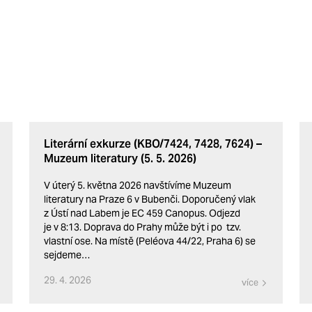
Literární exkurze (KBO/7424, 7428, 7624) –
Muzeum literatury (5. 5. 2026)
V úterý 5. května 2026 navštívíme Muzeum
literatury na Praze 6 v Bubenči. Doporučený vlak
z Ústí nad Labem je EC 459 Canopus. Odjezd
je v 8:13. Doprava do Prahy může být i po tzv.
vlastní ose. Na místě (Peléova 44/22, Praha 6) se
sejdeme…
29. 4. 2026
více