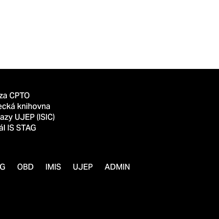
za CPTO
ecká knihovna
azy UJEP (ISIC)
ál IS STAG
AG
OBD
IMIS
UJEP
ADMIN