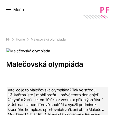
Menu
PF
Home
Malečovská olympiáda
Malečovská olympiáda
Víte, co je to Malečovská olympiáda? Tak ve středu
13. května jste ji mohli prožít… právě tento den dojeli
žákyně a žáci celkem 10 škol z vesnic a přilehlých čtvrtí
v Ústí nad Labem férově soutěžit a využít podmínek
krásného komplexu sportovních zařízení obce Malečov.
Mgr. David Cihlář, Ph.D., který stál společně s Peterem