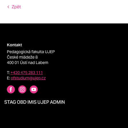
Zpět
Kontakt
Pedagogická fakulta UJEP
České mládeže 8
400 01 Ústí nad Labem
T:
+420 475 283 111
E:
pfstudium@ujep.cz
STAG
OBD
IMIS
UJEP
ADMIN