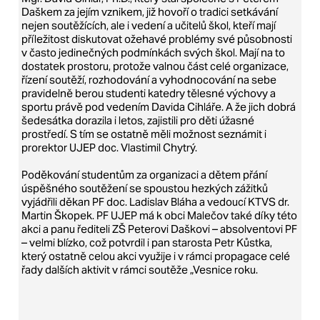
Daškem za jejím vznikem, již hovoří o tradici setkávání
nejen soutěžících, ale i vedení a učitelů škol, kteří mají
příležitost diskutovat ožehavé problémy své působnosti
v často jedinečných podmínkách svých škol. Mají na to
dostatek prostoru, protože valnou část celé organizace,
řízení soutěží, rozhodování a vyhodnocování na sebe
pravidelně berou studenti katedry tělesné výchovy a
sportu právě pod vedením Davida Cihláře. A že jich dobrá
šedesátka dorazila i letos, zajistili pro děti úžasné
prostředí. S tím se ostatně měli možnost seznámit i
prorektor UJEP doc. Vlastimil Chytrý.
Poděkování studentům za organizaci a dětem přání
úspěšného soutěžení se spoustou hezkých zážitků
vyjádřili děkan PF doc. Ladislav Bláha a vedoucí KTVS dr.
Martin Škopek. PF UJEP má k obci Malečov také díky této
akci a panu řediteli ZŠ Peterovi Daškovi – absolventovi PF
– velmi blízko, což potvrdil i pan starosta Petr Kůstka,
který ostatně celou akci využije i v rámci propagace celé
řady dalších aktivit v rámci soutěže „Vesnice roku.