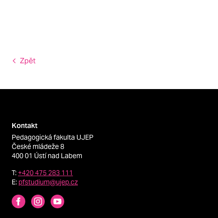
Zpět
Kontakt
Pedagogická fakulta UJEP
České mládeže 8
400 01 Ústí nad Labem
T:
+420 475 283 111
E:
pfstudium@ujep.cz