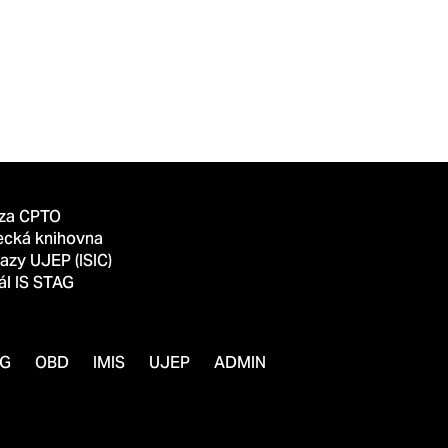
za CPTO
ecká knihovna
azy UJEP (ISIC)
ál IS STAG
AG
OBD
IMIS
UJEP
ADMIN