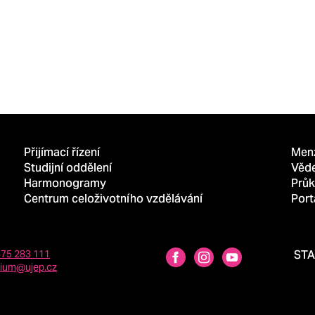
Přijímací řízení
Men
Studijní oddělení
Věd
Harmonogramy
Průk
Centrum celoživotního vzdělávání
Port
475 283 111
ST
dium@ujep.cz