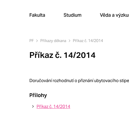
Fakulta
Studium
Věda a výzk
PF
Příkazy děkana
Příkaz č. 14/2014
Příkaz č. 14/2014
Doručování rozhodnutí o přiznání ubytovacího stip
Přílohy
Příkaz č. 14/2014