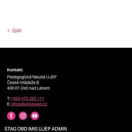
Zpět
Kontakt
Pedagogická fakulta UJEP
České mládeže 8
400 01 Ústí nad Labem
T:
+420 475 283 111
E:
pfstudium@ujep.cz
STAG
OBD
IMIS
UJEP
ADMIN