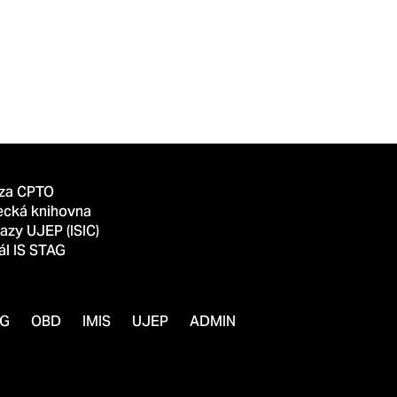
za CPTO
ecká knihovna
azy UJEP (ISIC)
ál IS STAG
AG
OBD
IMIS
UJEP
ADMIN