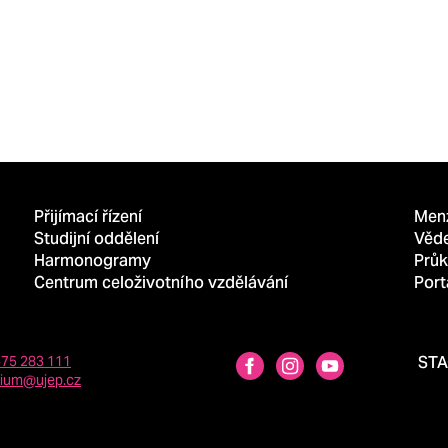
Přijímací řízení
Men
Studijní oddělení
Věd
Harmonogramy
Průk
Centrum celoživotního vzdělávání
Port
475 283 111
ST
dium@ujep.cz