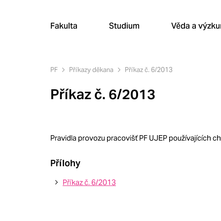
Fakulta
Studium
Věda a výzk
PF
Příkazy děkana
Příkaz č. 6/2013
Příkaz č. 6/2013
Pravidla provozu pracovišť PF UJEP používajících c
Přílohy
Příkaz č. 6/2013