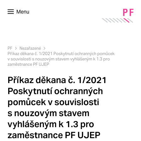
Menu
PF
Nezařazené
Příkaz děkana č. 1/2021 Poskytnutí ochranných pomůcek
v souvislosti s nouzovým stavem vyhlášeným k 1.3 pro
zaměstnance PF UJEP
Příkaz děkana č. 1/2021
Poskytnutí ochranných
pomůcek v souvislosti
s nouzovým stavem
vyhlášeným k 1.3 pro
zaměstnance PF UJEP