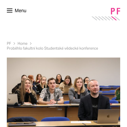
Menu
PF
Home
Proběhlo fakultní kolo Studentské vědecké konference