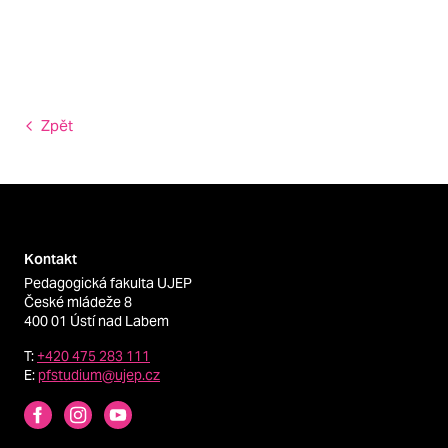
Zpět
Kontakt
Pedagogická fakulta UJEP
České mládeže 8
400 01 Ústí nad Labem
T:
+420 475 283 111
E:
pfstudium@ujep.cz