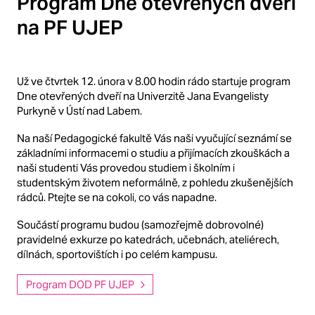
Program Dne otevřených dveří
na PF UJEP
Už ve čtvrtek 12. února v 8.00 hodin rádo startuje program
Dne otevřených dveří na Univerzitě Jana Evangelisty
Purkyně v Ústí nad Labem.
Na naší Pedagogické fakultě Vás naši vyučující seznámí se
základními informacemi o studiu a přijímacích zkouškách a
naši studenti Vás provedou studiem i školním i
studentským životem neformálně, z pohledu zkušenějších
rádců. Ptejte se na cokoli, co vás napadne.
Součástí programu budou (samozřejmě dobrovolné)
pravidelné exkurze po katedrách, učebnách, ateliérech,
dílnách, sportovištích i po celém kampusu.
Program DOD PF UJEP