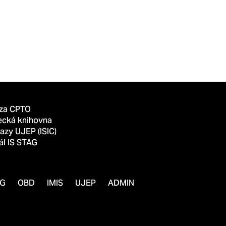
za CPTO
ecká knihovna
azy UJEP (ISIC)
ál IS STAG
AG
OBD
IMIS
UJEP
ADMIN