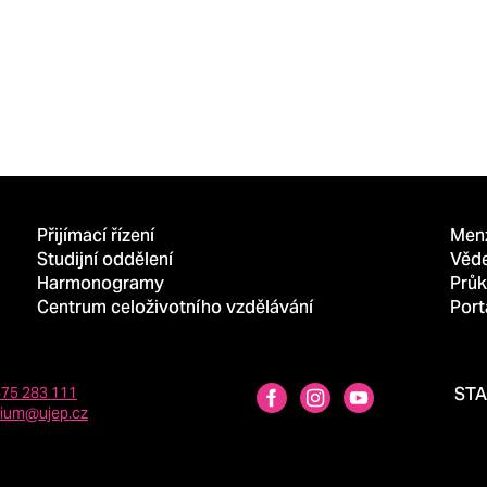
Přijímací řízení
Men
Studijní oddělení
Věd
Harmonogramy
Průk
Centrum celoživotního vzdělávání
Port
475 283 111
ST
dium@ujep.cz