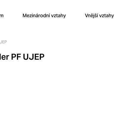
um
Mezinárodní vztahy
Vnější vztahy
UJEP
der PF UJEP