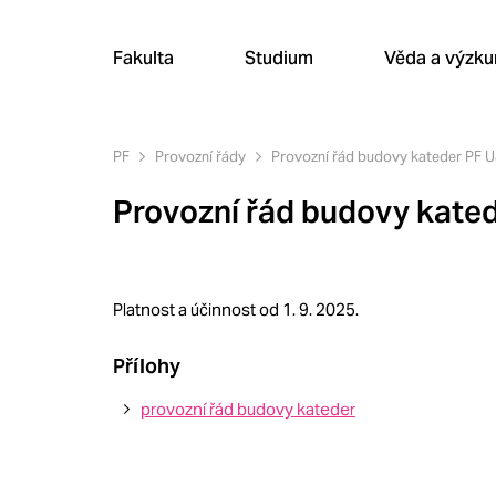
Fakulta
Studium
Věda a výzk
PF
Provozní řády
Provozní řád budovy kateder PF 
Provozní řád budovy kate
Platnost a účinnost od 1. 9. 2025.
Přílohy
provozní řád budovy kateder