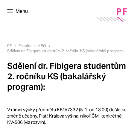
Menu
PF
Fakulta
KBO
Sdělení dr. Fibigera studentům 2. ročníku KS (bakalářský program):
Sdělení dr. Fibigera studentům
2. ročníku KS (bakalářský
program):
V rámci výuky předmětu KBO/7332 (5. 1. od 13:00) došlo ke
změně učebny. Platí: Králova výšina, nikoli ČM, konkrétně
KV-506 (viz rozvrh).