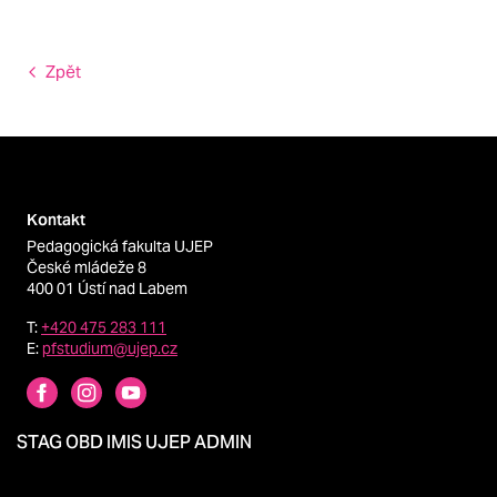
Zpět
Kontakt
Pedagogická fakulta UJEP
České mládeže 8
400 01 Ústí nad Labem
T:
+420 475 283 111
E:
pfstudium@ujep.cz
STAG
OBD
IMIS
UJEP
ADMIN