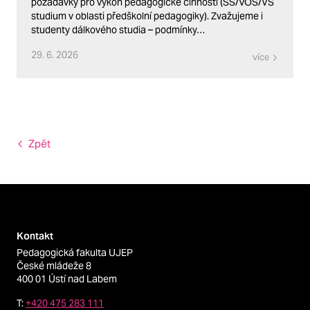
požadavky pro výkon pedagogické činnosti (SŠ/VOŠ/VŠ
studium v oblasti předškolní pedagogiky). Zvažujeme i
studenty dálkového studia – podmínky…
29. 6. 2026
více
Zpět
Kontakt
Pedagogická fakulta UJEP
České mládeže 8
400 01 Ústí nad Labem
T:
+420 475 283 111