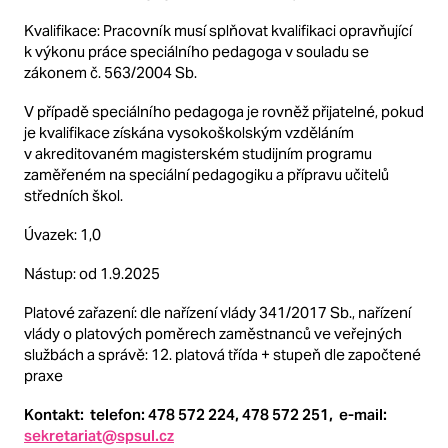
Kvalifikace: Pracovník musí splňovat kvalifikaci opravňující
k výkonu práce speciálního pedagoga v souladu se
zákonem č. 563/2004 Sb.
V případě speciálního pedagoga je rovněž přijatelné, pokud
je kvalifikace získána vysokoškolským vzděláním
v akreditovaném magisterském studijním programu
zaměřeném na speciální pedagogiku a přípravu učitelů
středních škol.
Úvazek: 1,0
Nástup: od 1.9.2025
Platové zařazení: dle nařízení vlády 341/2017 Sb., nařízení
vlády o platových poměrech zaměstnanců ve veřejných
službách a správě: 12. platová třída + stupeň dle započtené
praxe
Kontakt:
telefon: 478 572 224, 478 572 251,
e-mail:
sekretariat@spsul.cz