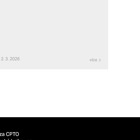
2. 3. 2026
více
za CPTO