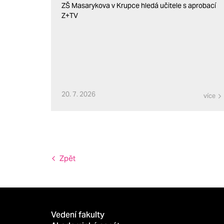
ZŠ Masarykova v Krupce hledá učitele s aprobací
Z+TV
20. 7. 2026
více
Zpět
Vedení fakulty