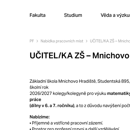
Fakulta
Studium
Věda a výzk
PF
Nabídka pracovních míst
UČITEL/KA ZŠ – Mnicho
UČITEL/KA ZŠ – Mnichovo
Základní škola Mnichovo Hradiště, Studentská 895,
školní rok
2026/2027 kolegy/kolegyně pro výuku
matematiky,
práce
(dílny v 6. a 7. ročníku)
, a to z důvodu navýšení počtu
Nabízíme:
• Příjemné a vstřícné pracovní zázemí.
• Prostor pro profesní rozvoj a další vzdělávání.