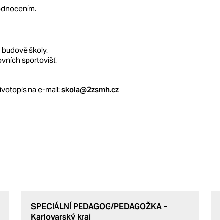
hodnocením.
v budově školy.
ovních sportovišť.
ivotopis na e-mail:
skola@2zsmh.cz
SPECIÁLNÍ PEDAGOG/PEDAGOŽKA –
Karlovarský kraj