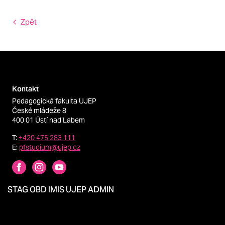
Zpět
Kontakt
Pedagogická fakulta UJEP
České mládeže 8
400 01 Ústí nad Labem
T:
+420 475 283 111
E:
pfstudium@ujep.cz
STAG
OBD
IMIS
UJEP
ADMIN