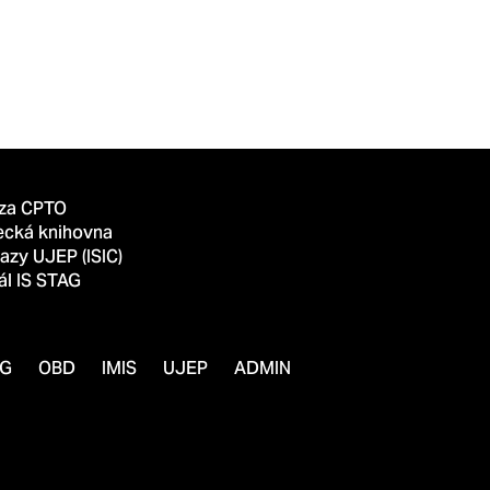
za CPTO
ecká knihovna
azy UJEP (ISIC)
ál IS STAG
AG
OBD
IMIS
UJEP
ADMIN