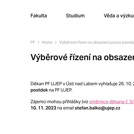
Fakulta
Studium
Věda a výzk
PF
Home
Výběrové řízení na obsazení pozice postd
Výběrové řízení na obsaze
Děkan PF UJEP v Ústí nad Labem vyhlašuje 26. 10. 
postdok
na PF UJEP.
Zájemci mohou přihlášky (viz
směrnice děkana č. 5/2
10. 11. 2023
na email
stefan.balko@ujep.cz