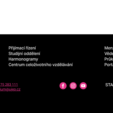
Přijímací řízení
Men
Studijní oddělení
Věd
Harmonogramy
Průk
Centrum celoživotního vzdělávání
Port
475 283 111
ST
dium@ujep.cz