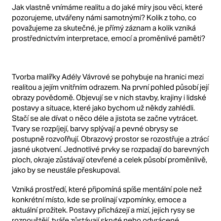
Jak vlastně vnímáme realitu a do jaké míry jsou věci, které
pozorujeme, utvářeny námi samotnými?
Kolik z toho, co
považujeme za skutečné, je přímý záznam a kolik vzniká
prostřednictvím interpretace, emocí a proměnlivé paměti?
Tv
orba malířky Adély Vávrové se pohybuje na hranici mezi
realitou a jejím vnitřním odrazem.
Na první pohled působí její
obrazy povědomě.
Objevují se v nich stavby, krajiny i lidské
postavy a situace, které jako bychom už někdy zahlédli.
Stačí se ale dívat o něco déle a jistota se začne vytrácet.
Tvary se rozpíjejí, barvy splývají a pevné obrysy se
postupně rozvoľňují.
Obrazový prostor se rozostřuje a ztrácí
jasné ukotvení.
Jednotlivé prvky se rozpadají do barevných
ploch, okraje zůstávají otevř
ené a celek působí proměnlivě,
jako by se neustále přeskupoval.
Vzniká prostředí, které připomíná spíše mentální pole než
konkrétní místo, kde se prolínají vzpomínky, emoce a
aktuální prožitek.
Postavy přicházejí a mizí, jejich rysy se
rozpouštějí, tváře zůstávají skryté
nebo odvrácené.