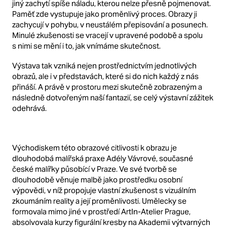
jiný zachytí spíše náladu, kterou nelze přesně pojmenovat.
Paměť zde vystupuje jako proměnlivý proces.
Obrazy ji
zachycují v pohybu, v neustálém přepisování a posunech.
Minulé zkušenosti se vracejí v upravené podobě a spolu
s nimi se mění i to, jak vnímáme skutečnost.
Výstava tak vzniká nejen prostřednictvím jednotlivých
obrazů, ale i v představách, které si do nich každý z nás
přináší.
A právě v prostoru mezi skutečně zobrazeným a
následně dotvořeným naší fantazií, se celý výstavní zážitek
odehrává.
Východiskem této obrazové citlivosti k obrazu je
dlouhodobá malířská praxe Adély Vávrové, současné
české malířky působící v Praze.
Ve své tvorbě se
dlouhodobě věnuje malbě jako prostředku osobní
výpovědi, v níž propojuje vlastní zkušenost s vizuálním
zkoumáním reality a její proměnlivosti.
Umělecky se
formovala mimo jiné v prostředí ArtIn-Atelier Prague,
absolvovala kurzy figurální kresby na Akademii výtvarných