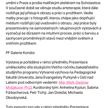
umění v Praze a prošla malířským ateliérem na Scholastice.
V současné době se věnuje studiu arteterapie, která dále
rozšiřuje její přístup k obrazu a práci s prožitkem.
Vedle
malby pracuje i s fotografií, kterou chápe jako doplňující
médium rozšiřující její uvažování o obrazu.
Její práce byly
prezentovány na samostatných i skupinových výstavách a
vyznačují se důrazem na intuitivní proces, práci s barvou a
zachycení proměnlivých stavů mezi vnějším světem a
vnitřním prožitkem.
PF
Galerie Koridor
Výstava je pořádána v rámci předmětu Prezentace
uměleckého díla studujícími třetího ročníku bakalářského
studijního programu Výtvarná výchova na Pedagogické
fakultě Univerzita Jana Evangelisty Purkyně v Ústí nad
Labem pod odborným vedením
Mgr. MgA. Dagmar
Myšákové, Ph.D.
Kurátorský tým: Anhelina Kyziun, Sabina
Fűrbacherová, Petr Tichý, Jan Doležal, Michaela
Obodzynská.
Tuto expozici pro vás v rámci předmětu Prezentace