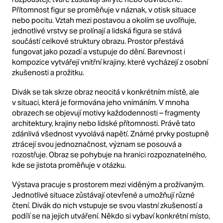
Přítomnost figur se proměňuje v náznak, v otisk situace
nebo pocitu.
Vztah mezi postavou a okolím se uvoľňuje,
jednotlivé vrstvy se prolínají a lidská figura se stává
součástí celkové struktury obrazu.
Prostor přestává
fungovat jako pozadí a vstupuje do dění.
Barevnost i
kompozice vytvářejí vnitřní krajiny, které vycházejí z osobní
zkušenosti a prožitku.
Divák se tak skrze obraz neocitá v konkrétním místě, ale
v situaci, která je formována jeho vnímáním.
V mnoha
obrazech se objevují motivy každodennosti – fragmenty
architektury, krajiny nebo lidské přítomnosti.
Právě tato
zdánlivá všednost vyvolává napětí.
Známé prvky postupně
ztrácejí svou jednoznačnost, význam se posouvá a
rozostřuje.
Obraz se pohybuje na hranici rozpoznatelného,
kde se jistota proměňuje v otázku.
Výstava pracuje s prostorem mezi viděným a prožívaným.
Jednotlivé situace zůstávají otevřené a umožňují různé
čtení.
Divák do nich vstupuje se svou vlastní zkušeností a
podílí se na jejich utváření.
Někdo si vybaví konkrétní místo,