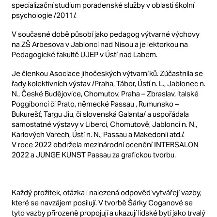
specializační studium poradenské služby v oblasti školní
psychologie /2011/.
V současné době působí jako pedagog výtvarné výchovy
na ZŠ Arbesova v Jablonci nad Nisou a je lektorkou na
Pedagogické fakultě UJEP v Ústí nad Labem.
Je členkou Asociace jihočeských výtvarníků. Zúčastnila se
řady kolektivních výstav /Praha, Tábor, Ústí n. L., Jablonec n.
N., České Budějovice, Chomutov, Praha – Zbraslav, italské
Poggibonci či Prato, německé Passau , Rumunsko –
Bukurešť, Targu Jiu, či slovenská Galanta/ a uspořádala
samostatné výstavy v Liberci, Chomutově, Jablonci n. N.,
Karlových Varech, Ústí n. N., Passau a Makedonii atd./.
V roce 2022 obdržela mezinárodní ocenění INTERSALON
2022 a JUNGE KUNST Passau za grafickou tvorbu.
Každý prožitek, otázka i nalezená odpověď vytvářejí vazby,
které se navzájem posilují. V tvorbě Šárky Coganové se
tyto vazby přirozeně propojují a ukazují lidské bytí jako trvalý