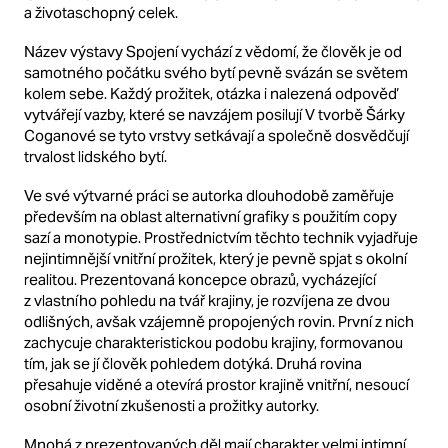
a životaschopný celek.
Název výstavy Spojení vychází z vědomí, že člověk je od
samotného počátku svého bytí pevně svázán se světem
kolem sebe. Každý prožitek, otázka i nalezená odpověď
vytvářejí vazby, které se navzájem posilují V tvorbě Šárky
Coganové se tyto vrstvy setkávají a společně dosvědčují
trvalost lidského bytí.
Ve své výtvarné práci se autorka dlouhodobě zaměřuje
především na oblast alternativní grafiky s použitím copy
sazí a monotypie. Prostřednictvím těchto technik vyjadřuje
nejintimnější vnitřní prožitek, který je pevně spjat s okolní
realitou. Prezentovaná koncepce obrazů, vycházející
z vlastního pohledu na tvář krajiny, je rozvíjena ze dvou
odlišných, avšak vzájemně propojených rovin. První z nich
zachycuje charakteristickou podobu krajiny, formovanou
tím, jak se jí člověk pohledem dotýká. Druhá rovina
přesahuje viděné a otevírá prostor krajině vnitřní, nesoucí
osobní životní zkušenosti a prožitky autorky.
Mnohá z prezentovaných děl mají charakter velmi intimní