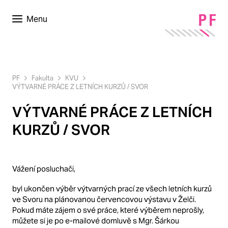
Menu
PF
Fakulta
KVU
VÝTVARNÉ PRÁCE Z LETNÍCH KURZŮ / SVOR
VÝTVARNÉ PRÁCE Z LETNÍCH
KURZŮ / SVOR
Vážení posluchači,
byl ukončen výběr výtvarných prací ze všech letních kurzů
ve Svoru na plánovanou červencovou výstavu v Želči.
Pokud máte zájem o své práce, které výběrem neprošly,
můžete si je po e-mailové domluvě s Mgr. Šárkou