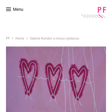
Menu
PF
Home
Galerie Koridor s novou výstavou