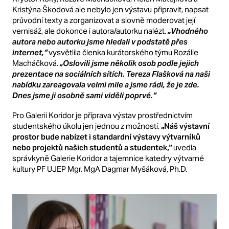
Kristýna Škodová ale nebylo jen výstavu připravit, napsat
průvodní texty a zorganizovat a slovně moderovat její
vernisáž, ale dokonce i autora/autorku nalézt.
„Vhodného
autora nebo autorku jsme hledali v podstatě přes
internet,“
vysvětlila členka kurátorského týmu Rozálie
Macháčková.
„Oslovili jsme několik osob podle jejich
prezentace na sociálních sítích. Tereza Flašková na naši
nabídku zareagovala velmi mile a jsme rádi, že je zde.
Dnes jsme ji osobně sami viděli poprvé.“
Pro Galerii Koridor je příprava výstav prostřednictvím
studentského úkolu jen jednou z možností.
„Náš výstavní
prostor bude nabízet i standardní výstavy výtvarníků
nebo projektů našich studentů a studentek,“
uvedla
správkyně Galerie Koridor a tajemnice katedry výtvarné
kultury PF UJEP Mgr. MgA Dagmar Myšáková, Ph.D.