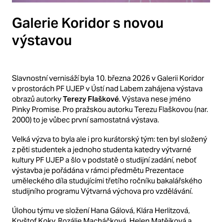
Galerie Koridor s novou
výstavou
Slavnostní vernisáží byla 10. března 2026 v Galerii Koridor
v prostorách PF UJEP v Ústí nad Labem zahájena výstava
obrazů autorky
Terezy Flaškové
. Výstava nese jméno
Pinky Promise.
Pro pražskou autorku Terezu Flaškovou (nar.
2000) to je vůbec první samostatná výstava.
Velká výzva to byla ale i pro kurátorský tým: ten byl složený
z pěti studentek a jednoho studenta katedry výtvarné
kultury PF UJEP a šlo v podstatě o studijní zadání, neboť
výstavba je pořádána v rámci předmětu Prezentace
uměleckého díla studujícími třetího ročníku bakalářského
studijního programu Výtvarná výchova pro vzdělávání.
Úlohou týmu ve složení Hana Gálová, Klára Herlitzová,
Kryštof Koky, Rozálie Macháčková, Helen Matějková a