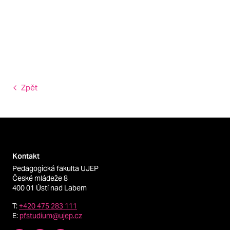
Zpět
Kontakt
Pedagogická fakulta UJEP
České mládeže 8
400 01 Ústí nad Labem
T:
+420 475 283 111
E:
pfstudium@ujep.cz