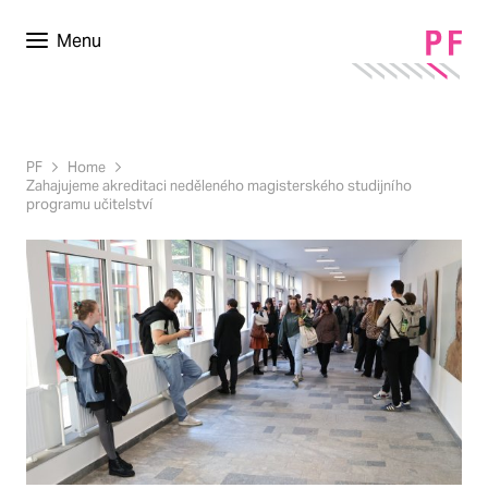
Menu
PF
Home
Zahajujeme akreditaci neděleného magisterského studijního
programu učitelství