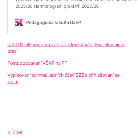
s-2019_5E-vedení-psaní-a-odevzdávání-kvalifikačních-
prací
Postup zadávání VŠKP na PF
Vypisování termínů ústních částí SZZ a přihlašování se
k nim
Zpět