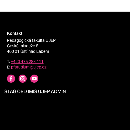
Kontakt
Pedagogická fakulta UJEP
České mládeže 8
400 01 Ústí nad Labem
T:
+420 475 283 111
E:
pfstudium@ujep.cz
STAG
OBD
IMIS
UJEP
ADMIN