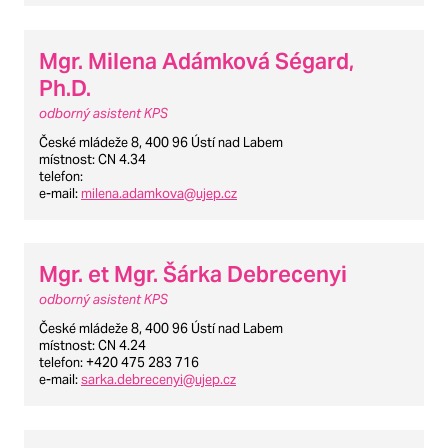
Mgr. Milena Adámková Ségard,
Ph.D.
odborný asistent KPS
České mládeže 8, 400 96 Ústí nad Labem
místnost
: CN 4.34
telefon
:
e-mail
:
milena.adamkova@ujep.cz
Mgr. et Mgr. Šárka Debrecenyi
odborný asistent KPS
České mládeže 8, 400 96 Ústí nad Labem
místnost
: CN 4.24
telefon
: +420 475 283 716
e-mail
:
sarka.debrecenyi@ujep.cz