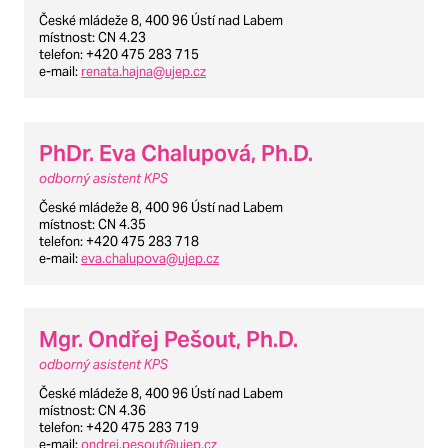
České mládeže 8, 400 96 Ústí nad Labem
místnost
: CN 4.23
telefon
: +420 475 283 715
e-mail
:
renata.hajna@ujep.cz
PhDr. Eva Chalupová, Ph.D.
odborný asistent KPS
České mládeže 8, 400 96 Ústí nad Labem
místnost
: CN 4.35
telefon
: +420 475 283 718
e-mail
:
eva.chalupova@ujep.cz
Mgr. Ondřej Pešout, Ph.D.
odborný asistent KPS
České mládeže 8, 400 96 Ústí nad Labem
místnost
: CN 4.36
telefon
: +420 475 283 719
e-mail
:
ondrej.pesout@ujep.cz