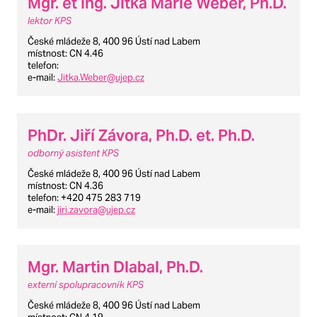
Mgr. et Ing. Jitka Marie Weber, Ph.D.
lektor KPS
České mládeže 8, 400 96 Ústí nad Labem
místnost
: CN 4.46
telefon
:
e-mail
:
Jitka.Weber@ujep.cz
PhDr. Jiří Závora, Ph.D. et. Ph.D.
odborný asistent KPS
České mládeže 8, 400 96 Ústí nad Labem
místnost
: CN 4.36
telefon
: +420 475 283 719
e-mail
:
jiri.zavora@ujep.cz
Mgr. Martin Dlabal, Ph.D.
externí spolupracovník KPS
České mládeže 8, 400 96 Ústí nad Labem