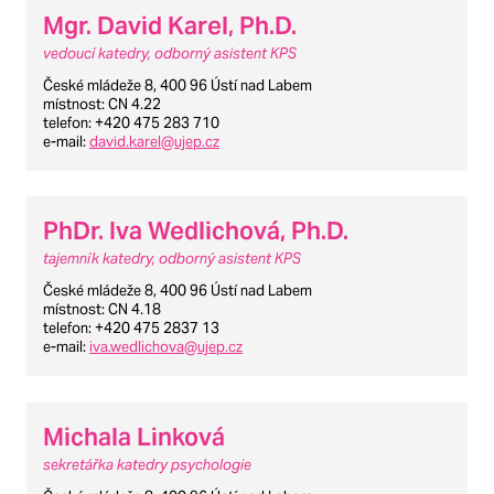
Mgr. David Karel, Ph.D.
vedoucí katedry, odborný asistent KPS
České mládeže 8, 400 96 Ústí nad Labem
místnost
: CN 4.22
telefon
: +420 475 283 710
e-mail
:
david.karel@ujep.cz
PhDr. Iva Wedlichová, Ph.D.
tajemník katedry, odborný asistent KPS
České mládeže 8, 400 96 Ústí nad Labem
místnost
: CN 4.18
telefon
: +420 475 2837 13
e-mail
:
iva.wedlichova@ujep.cz
Michala Linková
sekretářka katedry psychologie