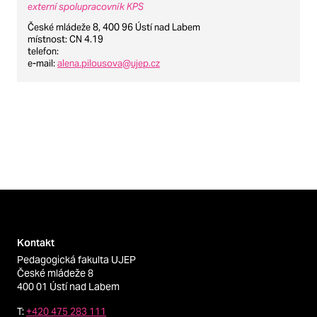
externí spolupracovník KPS
České mládeže 8, 400 96 Ústí nad Labem
místnost
: CN 4.19
telefon
:
e-mail
:
alena.pilousova@ujep.cz
Kontakt
Pedagogická fakulta UJEP
České mládeže 8
400 01 Ústí nad Labem
T:
+420 475 283 111