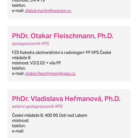
místnost
: CN 4.19
telefon
:
e-mail
:
dlabal.martin@seznam.cz
PhDr. Otakar Fleischmann, Ph.D.
spolupracovník KPS
FZS Katedra záchranářství a radiologie+ PF KPS České
mládeže 8
místnost
: V2/2.02 + vila PF
telefon
:
e-mail
:
otakar.fleischmann@ujep.cz
PhDr. Vladislava Heřmanová, Ph.D.
externí spolupracovník KPS
České mládeže 8, 400 96 Ústí nad Labem
místnost
:
telefon
:
e-mail
: