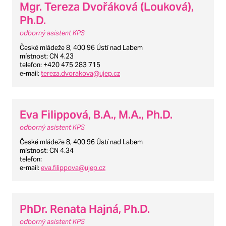
Mgr. Tereza Dvořáková (Louková),
Ph.D.
odborný asistent KPS
České mládeže 8, 400 96 Ústí nad Labem
místnost
: CN 4.23
telefon
: +420 475 283 715
e-mail
:
tereza.dvorakova@ujep.cz
Eva Filippová, B.A., M.A., Ph.D.
odborný asistent KPS
České mládeže 8, 400 96 Ústí nad Labem
místnost
: CN 4.34
telefon
:
e-mail
:
eva.filippova@ujep.cz
PhDr. Renata Hajná, Ph.D.
odborný asistent KPS