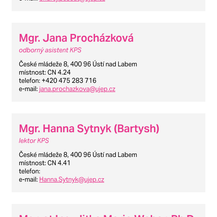
Mgr. Jana Procházková
odborný asistent KPS
České mládeže 8, 400 96 Ústí nad Labem
místnost
: CN 4.24
telefon
: +420 475 283 716
e-mail
:
jana.prochazkova@ujep.cz
Mgr. Hanna Sytnyk (Bartysh)
lektor KPS
České mládeže 8, 400 96 Ústí nad Labem
místnost
: CN 4.41
telefon
:
e-mail
:
Hanna.Sytnyk@ujep.cz