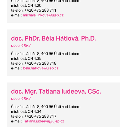
České mládeže 8, 400 96 Ústí nad Labem
místnost
: CN 4.20
telefon
: +420 475 283 711
e-mail
:
michala.linkova@ujep.cz
doc. PhDr. Běla Hátlová, Ph.D.
docent KPS
České mládeže 8, 400 96 Ústí nad Labem
místnost
: CN 4.35
telefon
: +420 475 283 718
e-mail
:
bela.hatlova@ujep.cz
doc. Mgr. Tatiana Iudeeva, CSc.
docent KPS
České mládeže 8, 400 96 Ústí nad Labem
místnost
: CN 4.34
telefon
: +420 475 283 717
e-mail
:
Tatiana.iudeeva@ujep.cz