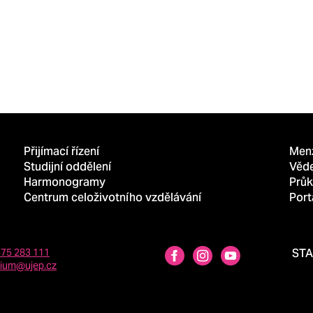
Přijímací řízení
Men
Studijní oddělení
Věd
Harmonogramy
Průk
Centrum celoživotního vzdělávání
Port
475 283 111
ST
dium@ujep.cz