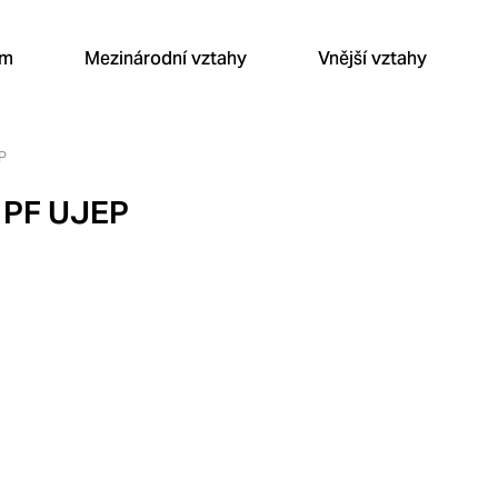
um
Mezinárodní vztahy
Vnější vztahy
EP
“ PF UJEP