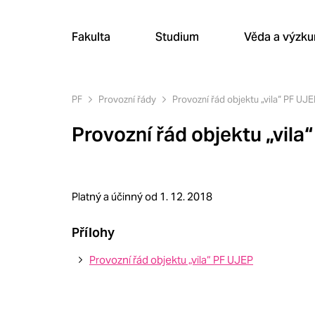
Fakulta
Studium
Věda a výzk
PF
Provozní řády
Provozní řád objektu „vila“ PF UJ
Provozní řád objektu „vila
Platný a účinný od 1. 12. 2018
Přílohy
Provozní řád objektu „vila“ PF UJEP