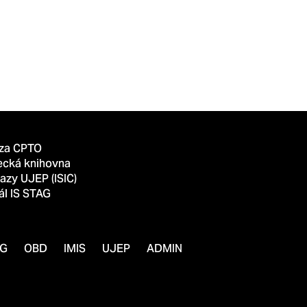
za CPTO
ecká knihovna
azy UJEP (ISIC)
ál IS STAG
AG
OBD
IMIS
UJEP
ADMIN