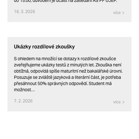
do 15:00, důvodem je účast na zasedání AS PF UJEP.
16. 3. 2026
více
Ukázky rozdílové zkoušky
S ohledem na množící se dotazy k rozdílové zkoušce
zveřejňujeme ukázky testů z minulých let. Zkouška není
obtížná, odpovídá spíše maturitní než bakalářské úrovni.
Posuzuje se zvláště jazyková a literární část, je potřeba
přesáhnout 50% správných odpovědí. Student má
možnost…
7. 2. 2026
více