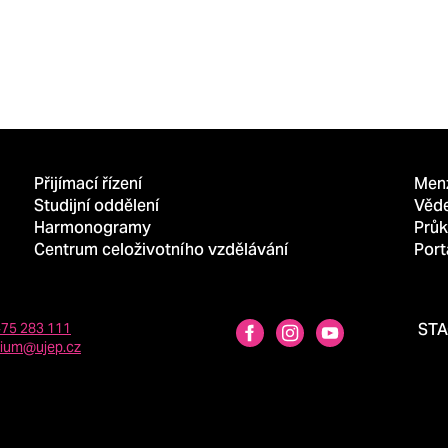
Přijímací řízení
Men
Studijní oddělení
Věd
Harmonogramy
Průk
Centrum celoživotního vzdělávání
Port
475 283 111
ST
dium@ujep.cz