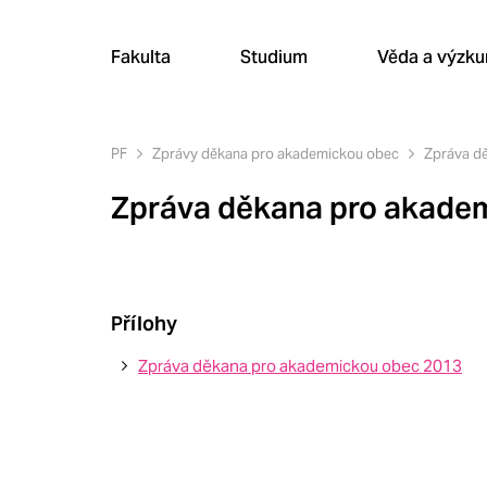
Fakulta
Studium
Věda a výzk
PF
Zprávy děkana pro akademickou obec
Zpráva d
Zpráva děkana pro akade
Přílohy
Zpráva děkana pro akademickou obec 2013