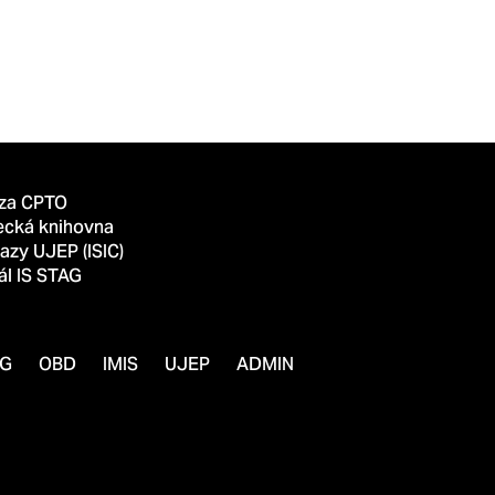
za CPTO
ecká knihovna
azy UJEP (ISIC)
ál IS STAG
AG
OBD
IMIS
UJEP
ADMIN