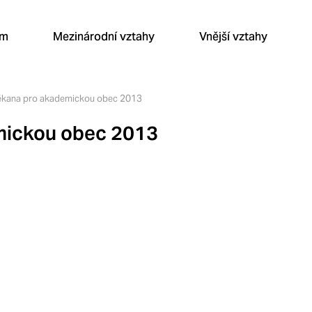
um
Mezinárodní vztahy
Vnější vztahy
ěkana pro akademickou obec 2013
mickou obec 2013