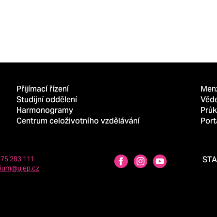
Přijímací řízení
Men
Studijní oddělení
Věd
Harmonogramy
Průk
Centrum celoživotního vzdělávání
Port
475 283 111
ST
dium@ujep.cz