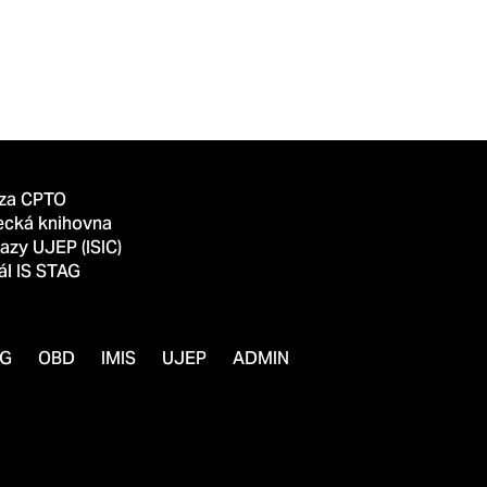
za CPTO
ecká knihovna
azy UJEP (ISIC)
ál IS STAG
AG
OBD
IMIS
UJEP
ADMIN