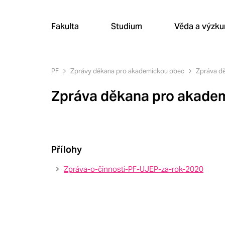
Fakulta
Studium
Věda a výzk
PF
Zprávy děkana pro akademickou obec
Zpráva d
Zpráva děkana pro akade
Přílohy
Zpráva-o-činnosti-PF-UJEP-za-rok-2020