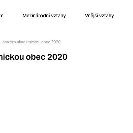
um
Mezinárodní vztahy
Vnější vztahy
ěkana pro akademickou obec 2020
mickou obec 2020