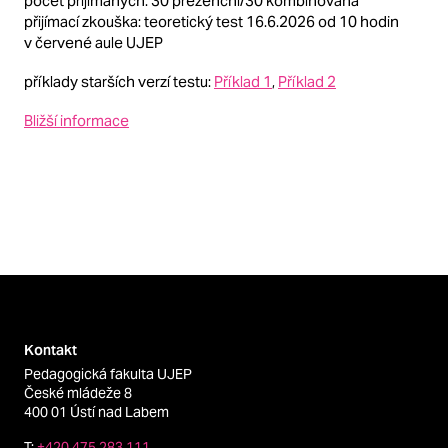
počet přijímaných: 30 prezenční/30 kombinovaná
přijímací zkouška: teoretický test 16.6.2026 od 10 hodin
v červené aule UJEP
příklady starších verzí testu:
Příklad 1
,
Příklad 2
Bližší informace
Kontakt
Pedagogická fakulta UJEP
České mládeže 8
400 01 Ústí nad Labem
T:
+420 475 283 111