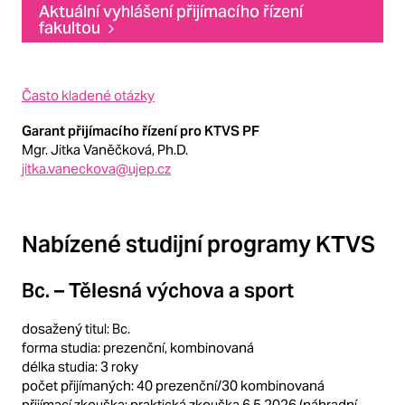
Aktuální vyhlášení přijímacího řízení
fakultou
Často kladené otázky
Garant přijímacího řízení pro KTVS PF
Mgr. Jitka Vaněčková, Ph.D.
jitka.vaneckova@ujep.cz
Nabízené studijní programy KTVS
Bc. – Tělesná výchova a sport
dosažený titul: Bc.
forma studia: prezenční, kombinovaná
délka studia: 3 roky
počet přijímaných: 40 prezenční/30 kombinovaná
přijímací zkouška: praktická zkouška 6.5.2026 (náhradní