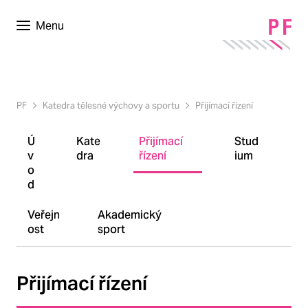
Menu
PF
Katedra tělesné výchovy a sportu
Přijímací řízení
Ú
Kate
Přijímací
Stud
v
dra
řízení
ium
o
d
Veřejn
Akademický
ost
sport
Přijímací řízení