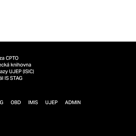
za CPTO
ecká knihovna
azy UJEP (ISIC)
ál IS STAG
AG
OBD
IMIS
UJEP
ADMIN