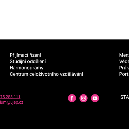
Přijímací řízení
Men
Studijní oddělení
Věd
Harmonogramy
Průk
Centrum celoživotního vzdělávání
Port
475 283 111
ST
dium@ujep.cz