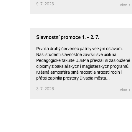
9. 7. 2026
více
Slavnostní promoce 1. – 2. 7.
První a druhý červenec patřily velkým oslavám.
Naši studenti slavnostně završili své úsilí na
Pedagogické fakultě UJEP a převzali si zasloužené
diplomy z bakalářských i magisterských programů.
Krásná atmosféra plná radosti a hrdosti rodin i
přátel zaplnila prostory Divadla města…
3. 7. 2026
více