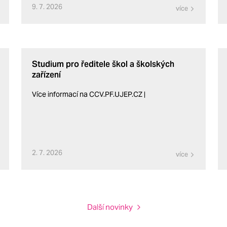
9. 7. 2026
více
Studium pro ředitele škol a školských
zařízení
Více informací na CCV.PF.UJEP.CZ |
2. 7. 2026
více
Další novinky