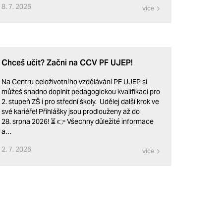
8. 7. 2026
více
Chceš učit? Začni na CCV PF UJEP!
Na Centru celoživotního vzdělávání PF UJEP si
můžeš snadno doplnit pedagogickou kvalifikaci pro
2. stupeň ZŠ i pro střední školy. Udělej další krok ve
své kariéře! Přihlášky jsou prodlouženy až do
28. srpna 2026! ⏳ 👉 Všechny důležité informace
a…
2. 7. 2026
více