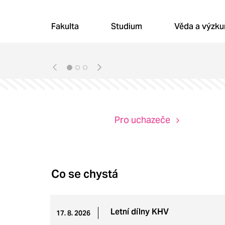
Vítejte na PF U
Fakulta
Studium
Věda a výzk
Pro uchazeče
Co se chystá
Letní dílny KHV
17. 8. 2026